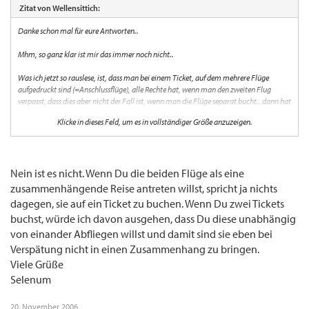
Zitat von Wellensittich:
Danke schon mal für eure Antworten..
Mhm, so ganz klar ist mir das immer noch nicht..
Was ich jetzt so rauslese, ist, dass man bei einem Ticket, auf dem mehrere Flüge
aufgedruckt sind (=Anschlussflüge), alle Rechte hat, wenn man den zweiten Flug
verpasst, dass dies aber nicht der Fall ist, wenn man die Flüge separat bucht.. dann hat
man als Passagier auch dann kein Recht auf kostenlose Weiterbeförderung, wenn man
Klicke in dieses Feld, um es in vollständiger Größe anzuzeigen.
die MCT einhält, richtig??? Man kann dann nur hoffen, dass sich die erste (die
Verspätung verschuldene Airline) kulant zeigt, wenn nicht, hat man Pech??
Da scheint auch eine Rechtlücke zu bestehen...
Nein ist es nicht. Wenn Du die beiden Flüge als eine
Der Wellensittich
zusammenhängende Reise antreten willst, spricht ja nichts
dagegen, sie auf ein Ticket zu buchen. Wenn Du zwei Tickets
buchst, würde ich davon ausgehen, dass Du diese unabhängig
von einander Abfliegen willst und damit sind sie eben bei
Verspätung nicht in einen Zusammenhang zu bringen.
Viele Grüße
Selenum
20. November 2006