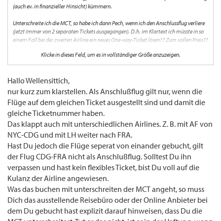
(auch ev. in finanzieller Hinsicht) kümmern.
Unterschreite ich die MCT, so habe ich dann Pech, wenn ich den Anschlussflug verliere
(jetzt immer von 2 separaten Tickets ausgegangen). D.h. im Klartext ich müsste in so
einem Fall bei der zweiten Airline ein neues One-way-Ticket lösen?? Zum vollen Preis??
Klicke in dieses Feld, um es in vollständiger Größe anzuzeigen.
Der Wellensittich
Hallo Wellensittich,
nur kurz zum klarstellen. Als Anschlußflug gilt nur, wenn die
Flüge auf dem gleichen Ticket ausgestellt sind und damit die
gleiche Ticketnummer haben.
Das klappt auch mit unterschiedlichen Airlines. Z. B. mit AF von
NYC-CDG und mit LH weiter nach FRA.
Hast Du jedoch die Flüge seperat von einander gebucht, gilt
der Flug CDG-FRA nicht als Anschlußflug. Solltest Du ihn
verpassen und hast kein flexibles Ticket, bist Du voll auf die
Kulanz der Airline angewiesen.
Was das buchen mit unterschreiten der MCT angeht, so muss
Dich das ausstellende Reisebüro oder der Online Anbieter bei
dem Du gebucht hast explizit darauf hinweisen, dass Du die