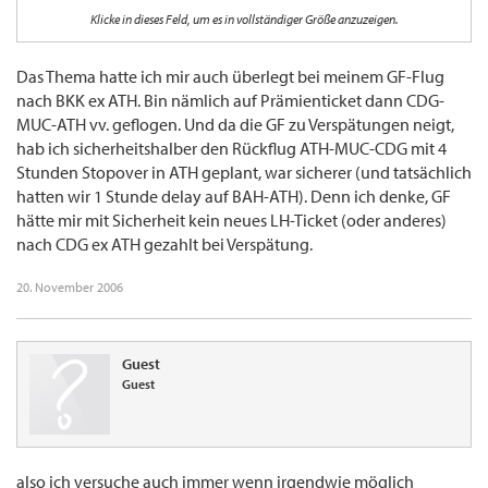
dann Rechte?? Wer wäre dann verantwortlich?
Klicke in dieses Feld, um es in vollständiger Größe anzuzeigen.
Der Wellensittich
Das Thema hatte ich mir auch überlegt bei meinem GF-Flug
nach BKK ex ATH. Bin nämlich auf Prämienticket dann CDG-
MUC-ATH vv. geflogen. Und da die GF zu Verspätungen neigt,
hab ich sicherheitshalber den Rückflug ATH-MUC-CDG mit 4
Stunden Stopover in ATH geplant, war sicherer (und tatsächlich
hatten wir 1 Stunde delay auf BAH-ATH). Denn ich denke, GF
hätte mir mit Sicherheit kein neues LH-Ticket (oder anderes)
nach CDG ex ATH gezahlt bei Verspätung.
20. November 2006
Guest
Guest
also ich versuche auch immer wenn irgendwie möglich