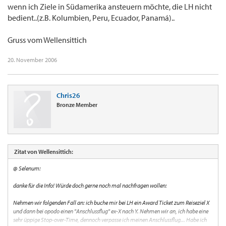
wenn ich Ziele in Südamerika ansteuern möchte, die LH nicht
bedient..(z.B. Kolumbien, Peru, Ecuador, Panamá)..
Gruss vom Wellensittich
20. November 2006
Chris26
Bronze Member
Zitat von Wellensittich:
@ Selenum:
danke für die Info! Würde doch gerne noch mal nachfragen wollen:
Nehmen wir folgenden Fall an: ich buche mir bei LH ein Award Ticket zum Reiseziel X
und dann bei opodo einen "Anschlussflug" ex-X nach Y. Nehmen wir an, ich habe eine
sehr üppige Stop-over-Time, dennoch verpasse ich meinen Anschlussflug... Habe ich