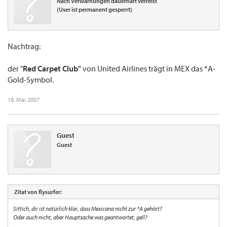
Nach Verwarnungen dauerhaft verreist
(User ist permanent gesperrt)
Nachtrag:
der "
Red Carpet Club"
von United Airlines trägt in MEX das *A-
Gold-Symbol.
18. Mai 2007
Guest
Guest
Zitat von flysurfer:
Sittich, dir ist natürlich klar, dass Mexicana nicht zur *A gehört?
Oder auch nicht, aber Hauptsache was geantwortet, gell?