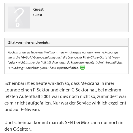
Guest
Guest
Zitat von miles-and-points:
Auch in anderen Teilen der Welt kommen wir übrigens nur dann in eine
F-
Lounge,
wenn die
*A-Gold
-Lounge zufällig auch die Lounge für
First-Class
-Gäste ist (was -
leider - nicht immer der Fall ist). Aber auch da kann dann ja letztlich ein freundliches
"Einladungs-Kärtchen" (vom Check-in) weiterhelfen.
Scheinbar ist es heute wirklich so, dass Mexicana in ihrer
Lounge einen F-Sektor und einen C-Sektor hat, bei meinem
letzten Aufenthalt 2001 war dies noch nicht so, zumindest war
es mir nicht aufgefallen. Nur war der Service wirklich exzellent
und auf F-Niveau.
Und scheinbar kommt man als SEN bei Mexicana nur noch in
den C-Sektor..