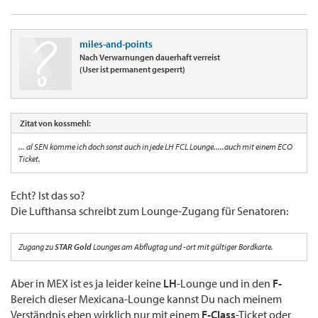
miles-and-points
Nach Verwarnungen dauerhaft verreist
(User ist permanent gesperrt)
Zitat von kossmehl:
... al SEN komme ich doch sonst auch in jede LH FCL Lounge.....auch mit einem ECO
Ticket.
Echt? Ist das so?
Die Lufthansa schreibt zum Lounge-Zugang für Senatoren:
Zugang zu
STAR Gold
Lounges am Abflugtag und -ort mit gültiger Bordkarte.
Aber in MEX ist es ja leider keine
LH
-Lounge und in den
F-
Bereich dieser Mexicana-Lounge kannst Du nach meinem
Verständnis eben wirklich nur mit einem
F-Class
-Ticket oder