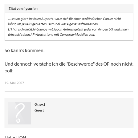
Zitat von flysurfer:
... sowas gibt's in vielen Airports, wo es sich für einen ausländischen Carrier nicht
lohnt, im jeweils genutzten Terminal was eigenes aufzumachen...
LH hat sich die SEN-Lounge mit Japan Airlines geteilt (oder von ihr geerbt), und innen
drin gab's dann AF-Ausstattung mit Concorde-Modellen usw.
So kann's kommen.
Und dennoch verstehe ich die "Beschwerde" des OP noch nicht.
:roll:
19. Mai 2007
Guest
Guest
Hallo HON,