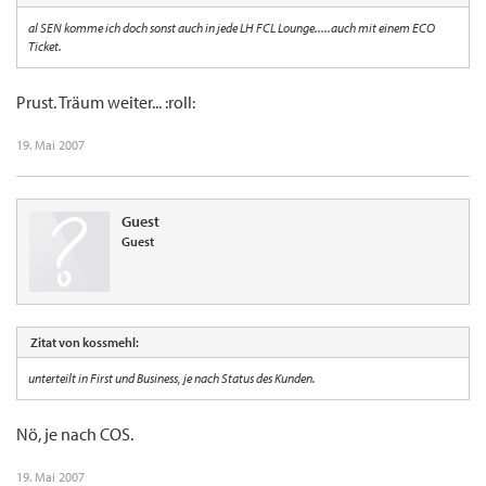
al SEN komme ich doch sonst auch in jede LH FCL Lounge.....auch mit einem ECO
Ticket.
Prust. Träum weiter... :roll:
19. Mai 2007
Guest
Guest
Zitat von kossmehl:
unterteilt in First und Business, je nach Status des Kunden.
Nö, je nach COS.
19. Mai 2007