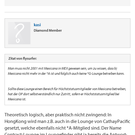
kasi
Diamond Member
Zitat von flysurfer:
Man muss nicht 2001 mit Mexicana in MEX gewesen sein, um zu wissen, dass b)
Mexicana nicht mehr in der *A ist und folglich auch keine *G-Lounge betreiben kann.
Sollte
diese Lounge einen Bereich für Höchststatusmitglieder von Mexicana betreiben,
hat der OP dort selbstverständlich nur Zutritt, sofern er Höchststatusmitglied bei
Mexicana ist.
Theoretisch logisch, aber praktisch nicht zwingend: In
HongKong wird man z.B. auch in die Lounge von CathayPacific
gesetzt, welche ebenfalls nicht *A-Mitglied sind. Der Name
Contract-Lounge im Loungefinder gibt ja bereits die Antwort: