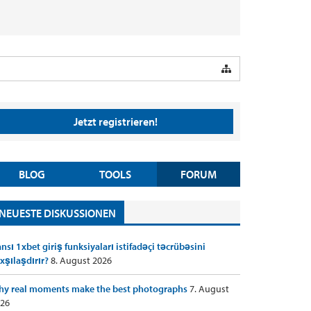
Jetzt registrieren!
BLOG
TOOLS
FORUM
NEUESTE DISKUSSIONEN
nsı 1xbet giriş funksiyaları istifadəçi təcrübəsini
xşılaşdırır?
8. August 2026
y real moments make the best photographs
7. August
26