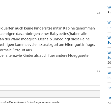
Wo
Au
#1
Wi
mö
es duerfen auch keine Kindersitze mit in Kabine genommen
njaehrigen das anbringen eines Babybettes(haben alle
We
Eco an der Wand moeglich. Deshalb unbedingt diese Reihe
Sc
aehrigen kommt evtl ein Zusatzgurt am Elterngurt infrage,
ormale Sitzgurt aus.
We
uer Eltern,wie Kinder als auch fuer andere Flueggaeste
Sc
20
#2
Wo
in
Re
Em
auch keine Kindersitze mit in Kabine genommen werden.
Au