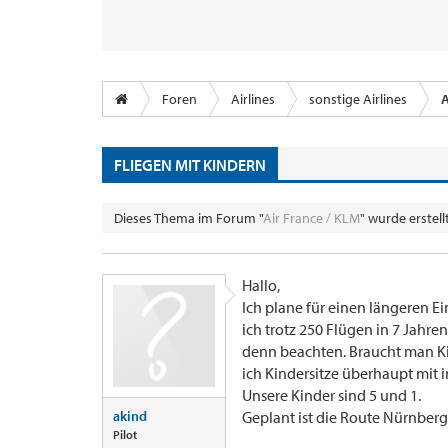
Foren
Airlines
sonstige Airlines
A
FLIEGEN MIT KINDERN
Dieses Thema im Forum "
Air France / KLM
" wurde erstel
Hallo,
Ich plane für einen längeren E
ich trotz 250 Flügen in 7 Jahr
denn beachten. Braucht man Ki
ich Kindersitze überhaupt mit
Unsere Kinder sind 5 und 1.
akind
Geplant ist die Route Nürnber
Pilot