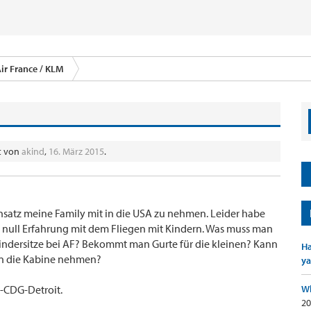
ir France / KLM
lt von
akind
,
16. März 2015
.
insatz meine Family mit in die USA zu nehmen. Leider habe
en null Erfahrung mit dem Fliegen mit Kindern. Was muss man
ndersitze bei AF? Bekommt man Gurte für die kleinen? Kann
Ha
 in die Kabine nehmen?
ya
g-CDG-Detroit.
Wh
20