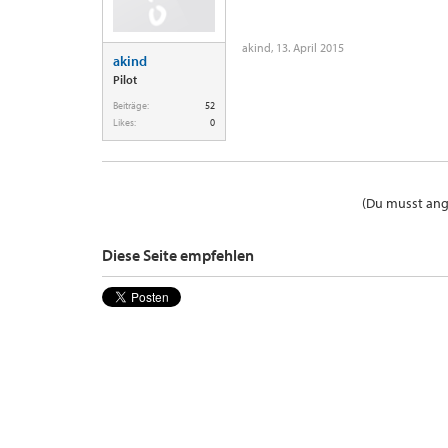
akind
,
13. April 2015
akind
Pilot
Beiträge:
52
Likes:
0
(Du musst ange
Diese Seite empfehlen