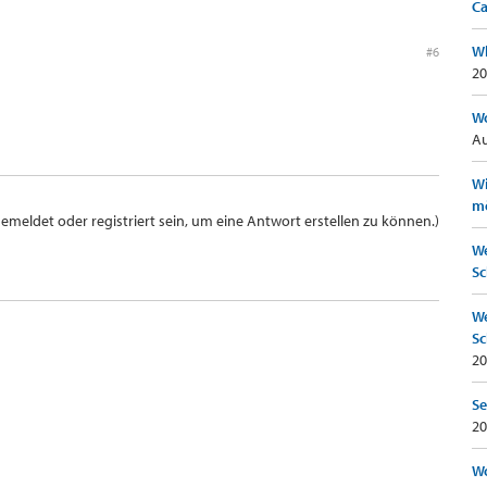
Ca
Wh
#6
20
Wo
Au
Wi
mö
meldet oder registriert sein, um eine Antwort erstellen zu können.)
We
Sc
We
Sc
20
Se
20
Wo