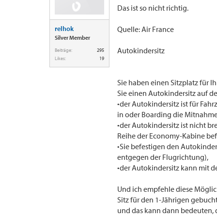
Das ist so nicht richtig.
relhok
Quelle: Air France
Silver Member
Autokindersitz
Beiträge:
295
Likes:
19
Sie haben einen Sitzplatz für 
Sie einen Autokindersitz auf d
•der Autokindersitz ist für Fa
in oder Boarding die Mitnahme
•der Autokindersitz ist nicht brei
Reihe der Economy-Kabine bef
•Sie befestigen den Autokinde
entgegen der Flugrichtung),
•der Autokindersitz kann mit d
Und ich empfehle diese Möglichk
Sitz für den 1-Jährigen gebucht
und das kann dann bedeuten, 