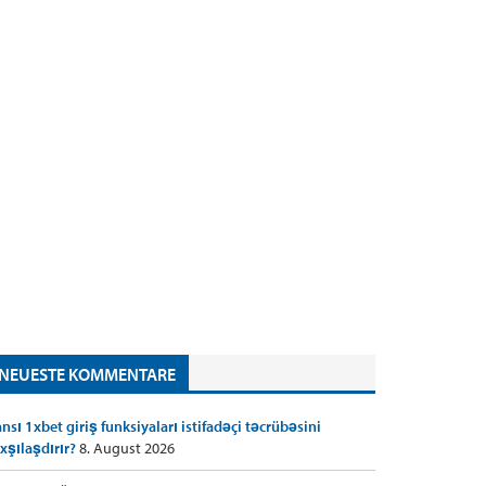
NEUESTE KOMMENTARE
nsı 1xbet giriş funksiyaları istifadəçi təcrübəsini
xşılaşdırır?
8. August 2026