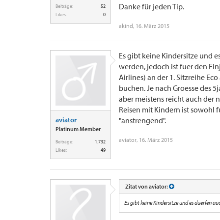
Danke für jeden Tip.
Beiträge:
52
Likes:
0
akind
,
16. März 2015
Es gibt keine Kindersitze und 
werden, jedoch ist fuer den Ei
Airlines) an der 1. Sitzreihe 
buchen. Je nach Groesse des 5j
aber meistens reicht auch der n
Reisen mit Kindern ist sowohl f
aviator
"anstrengend".
Platinum Member
aviator
,
16. März 2015
Beiträge:
1.732
Likes:
49
Zitat von aviator:
Es gibt keine Kindersitze und es duerfen 