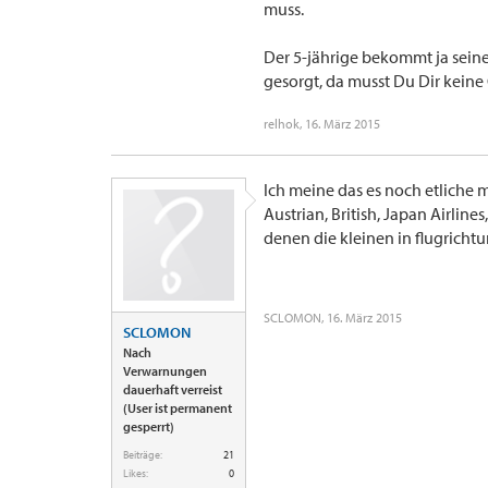
muss.
Der 5-jährige bekommt ja seinen
gesorgt, da musst Du Dir kei
relhok
,
16. März 2015
Ich meine das es noch etliche m
Austrian, British, Japan Airline
denen die kleinen in flugrichtu
SCLOMON
,
16. März 2015
SCLOMON
Nach
Verwarnungen
dauerhaft verreist
(User ist permanent
gesperrt)
Beiträge:
21
Likes:
0