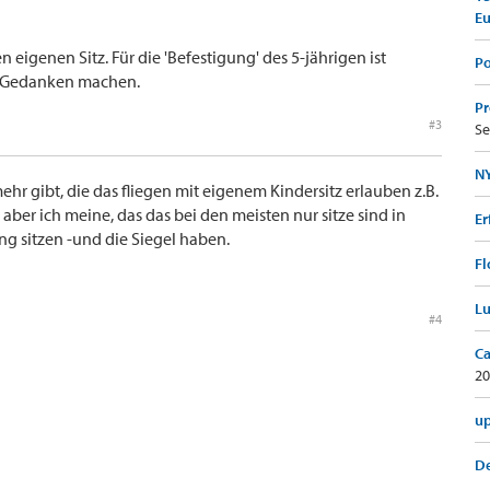
E
 eigenen Sitz. Für die 'Befestigung' des 5-jährigen ist
Po
ne Gedanken machen.
Pr
#3
Se
NY
ehr gibt, die das fliegen mit eigenem Kindersitz erlauben z.B.
s, aber ich meine, das das bei den meisten nur sitze sind in
Er
ng sitzen -und die Siegel haben.
Fl
Lu
#4
Ca
20
up
De