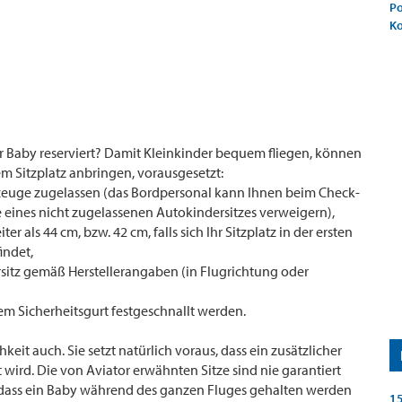
Po
K
Ihr Baby reserviert? Damit Kleinkinder bequem fliegen, können
em Sitzplatz anbringen, vorausgesetzt:
hrzeuge zugelassen (das Bordpersonal kann Ihnen beim Check-
 eines nicht zugelassenen Autokindersitzes verweigern),
ter als 44 cm, bzw. 42 cm, falls sich Ihr Sitzplatz in der ersten
indet,
rsitz gemäß Herstellerangaben (in Flugrichtung oder
em Sicherheitsgurt festgeschnallt werden.
eit auch. Sie setzt natürlich voraus, dass ein zusätzlicher
 wird. Die von Aviator erwähnten Sitze sind nie garantiert
dass ein Baby während des ganzen Fluges gehalten werden
15