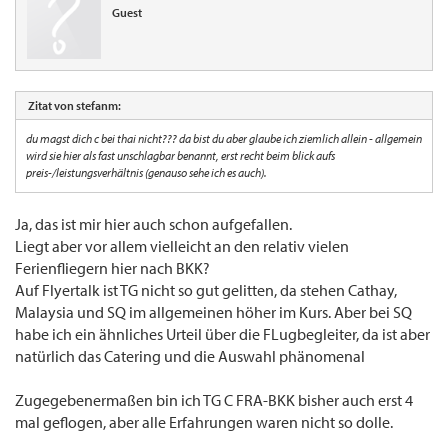
Guest
Zitat von stefanm:
du magst dich c bei thai nicht??? da bist du aber glaube ich ziemlich allein - allgemein
wird sie hier als fast unschlagbar benannt, erst recht beim blick aufs
preis-/leistungsverhältnis (genauso sehe ich es auch).
Ja, das ist mir hier auch schon aufgefallen.
Liegt aber vor allem vielleicht an den relativ vielen
Ferienfliegern hier nach BKK?
Auf Flyertalk ist TG nicht so gut gelitten, da stehen Cathay,
Malaysia und SQ im allgemeinen höher im Kurs. Aber bei SQ
habe ich ein ähnliches Urteil über die FLugbegleiter, da ist aber
natürlich das Catering und die Auswahl phänomenal
Zugegebenermaßen bin ich TG C FRA-BKK bisher auch erst 4
mal geflogen, aber alle Erfahrungen waren nicht so dolle.