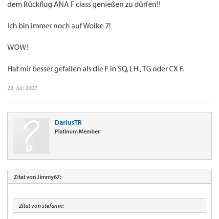
dem Rückflug ANA F class genießen zu dürfen!!
Ich bin immer noch auf Wolke 7!
WOW!
Hat mir besser gefallen als die F in SQ, LH , TG oder CX F.
22. Juli 2007
DariusTR
Platinum Member
Zitat von Jimmy67:
Zitat von stefanm: