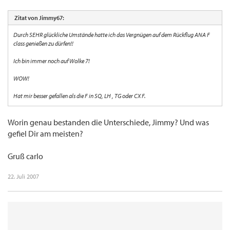
Zitat von Jimmy67:
Durch SEHR glückliche Umstände hatte ich das Vergnügen auf dem Rückflug ANA F
class genießen zu dürfen!!
Ich bin immer noch auf Wolke 7!
WOW!
Hat mir besser gefallen als die F in SQ, LH , TG oder CX F.
Worin genau bestanden die Unterschiede, Jimmy? Und was
gefiel Dir am meisten?
Gruß carlo
22. Juli 2007