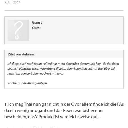
5. Juli 2007
Guest
Guest
Zitat von stefanm:
ich fliege auch nach japan - allerdings meist dann über den umweg hkg - da das dann
deutlich günstiger wird, wenn man c fliegt ... dann kannst du gut mit thai über bkk
nach hkg, von dort dann nach nrt mit ana.
war bei mir deutlich günstiger.
1. Ich mag Thai nun gar nicht in der C vor allem finde ich die FAs
da ein wenig arrogant und das Essen war bisher eher
bescheiden, das Y Produkt ist vergleichsweise gut.