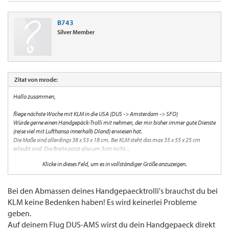
B743
Silver Member
Zitat von mrode:
Hallo zusammen,
fliege nächste Woche mit KLM in die USA (DUS -> Amsterdam -> SFO)
Würde gerne einen Handgepäck-Trolli mit nehmen, der mir bisher immer gute Dienste
(reise viel mit Lufthansa innerhalb Dland) erwiesen hat.
Die Maße sind allerdings 38 x 53 x 18 cm. Bei KLM steht das max 35 x 55 x 25 cm
erlaubt sind. Die Breite passt also um 3cm nicht...
Kann mir jemand sagen, wie streng die bei KLM da sind? Also ob die überhaupt
Klicke in dieses Feld, um es in vollständiger Größe anzuzeigen.
kontrollieren und wenn ja, wie genau die das nehmen?
Danke für eure Hilfe!!!
Bei den Abmassen deines Handgepaecktrolli's brauchst du bei
KLM keine Bedenken haben! Es wird keinerlei Probleme
geben.
Auf deinem Flug DUS-AMS wirst du dein Handgepaeck direkt