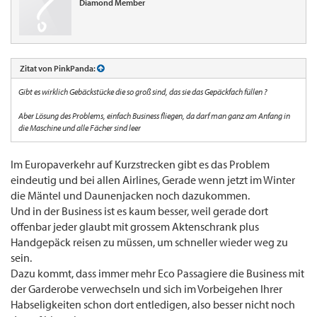
Diamond Member
Zitat von PinkPanda:
Gibt es wirklich Gebäckstücke die so groß sind, das sie das Gepäckfach füllen ?
Aber Lösung des Problems, einfach Business fliegen, da darf man ganz am Anfang in
die Maschine und alle Fächer sind leer
Im Europaverkehr auf Kurzstrecken gibt es das Problem
eindeutig und bei allen Airlines, Gerade wenn jetzt im Winter
die Mäntel und Daunenjacken noch dazukommen.
Und in der Business ist es kaum besser, weil gerade dort
offenbar jeder glaubt mit grossem Aktenschrank plus
Handgepäck reisen zu müssen, um schneller wieder weg zu
sein.
Dazu kommt, dass immer mehr Eco Passagiere die Business mit
der Garderobe verwechseln und sich im Vorbeigehen Ihrer
Habseligkeiten schon dort entledigen, also besser nicht noch