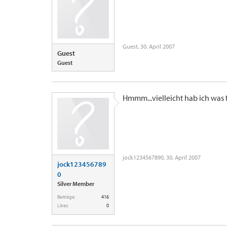
Guest
,
30. April 2007
Guest
Guest
Hmmm...vielleicht hab ich was 
jock1234567890
,
30. April 2007
jock123456789
0
Silver Member
Beiträge:
416
Likes:
0