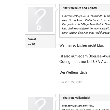
Zitat von miles-and-points:
Ein Prämienflug FRA-SFO hin und SFO-NYC
wenn Du die Award-Plätze findest bzw. per
Der gewünschte 3-Tage-Aufenthalt in New 
klar, da die genutzten Prämienmeilen (60
einen solchen dem Hin- oder Rückflug erlau
Guest
Guest
War mir so bisher nicht klar.
Ist also auf jedem Übersee-Aw
Oder gilt das nur bei USA-Awa
Der Wellensittich
Guest
,
1. Mai 2007
Zitat von Wellensittich:
War mir so bisher nicht klar.
Ist also auf jedem Übersee-Award ein Stop