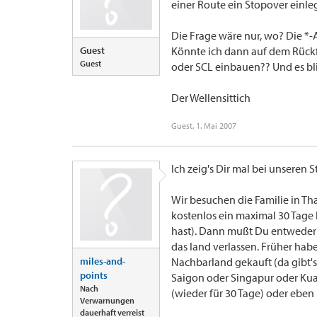
einer Route ein Stopover einleg
Die Frage wäre nur, wo? Die *-A
Guest
Könnte ich dann auf dem Rückf
Guest
oder SCL einbauen?? Und es bl
Der Wellensittich
Guest
,
1. Mai 2007
Ich zeig's Dir mal bei unseren S
Wir besuchen die Familie in Tha
kostenlos ein maximal 30 Tage 
hast). Dann mußt Du entweder 
das land verlassen. Früher hab
miles-and-
Nachbarland gekauft (da gibt's
points
Saigon oder Singapur oder Ku
Nach
(wieder für 30 Tage) oder ebe
Verwarnungen
dauerhaft verreist