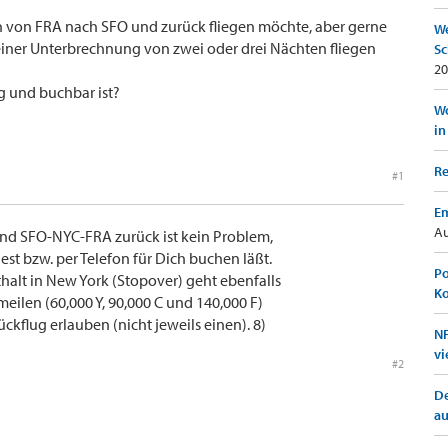
ch von FRA nach SFO und zurück fliegen möchte, aber gerne
We
einer Unterbrechnung von zwei oder drei Nächten fliegen
Sc
20
g und buchbar ist?
Wo
in
Re
#1
Em
Au
nd SFO-NYC-FRA zurück ist kein Problem,
st bzw. per Telefon für Dich buchen läßt.
Po
alt in New York (Stopover) geht ebenfalls
K
eilen (60,000 Y, 90,000 C und 140,000 F)
ckflug erlauben (nicht jeweils einen). 8)
NF
vi
#2
De
a