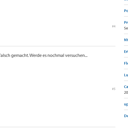
Po
Pr
#4
Se
NY
Er
falsch gemacht. Werde es nochmal versuchen...
Fl
Lu
Ca
#5
20
up
De