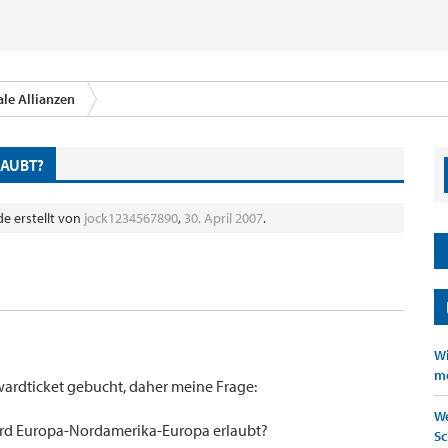
le Allianzen
LAUBT?
de erstellt von
jock1234567890
,
30. April 2007
.
Wi
mö
wardticket gebucht, daher meine Frage:
We
ard Europa-Nordamerika-Europa erlaubt?
Sc