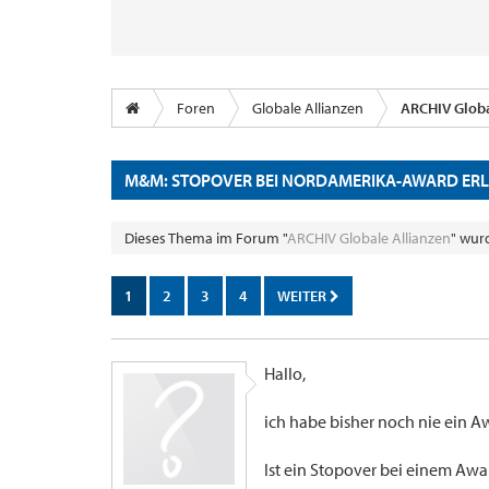
Foren
Globale Allianzen
ARCHIV Globa
M&M: STOPOVER BEI NORDAMERIKA-AWARD ER
Dieses Thema im Forum "
ARCHIV Globale Allianzen
" wur
1
2
3
4
WEITER
Hallo,
ich habe bisher noch nie ein A
Ist ein Stopover bei einem Aw