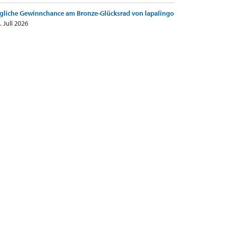
gliche Gewinnchance am Bronze-Glücksrad von lapalingo
. Juli 2026