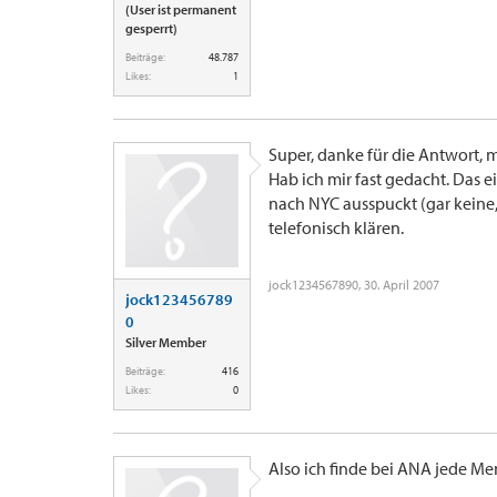
(User ist permanent
gesperrt)
Beiträge:
48.787
Likes:
1
Super, danke für die Antwort, 
Hab ich mir fast gedacht. Das 
nach NYC ausspuckt (gar keine,
telefonisch klären.
jock1234567890
,
30. April 2007
jock123456789
0
Silver Member
Beiträge:
416
Likes:
0
Also ich finde bei ANA jede M