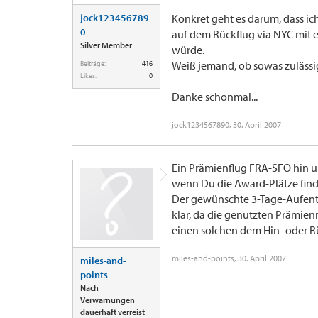
jock123456789
Konkret geht es darum, dass i
0
auf dem Rückflug via NYC mit 
Silver Member
würde.
Weiß jemand, ob sowas zulässi
Beiträge:
416
Likes:
0
Danke schonmal...
jock1234567890
,
30. April 2007
Ein Prämienflug FRA-SFO hin u
wenn Du die Award-Plätze finde
Der gewünschte 3-Tage-Aufenth
klar, da die genutzten Prämienm
einen solchen dem Hin- oder Rü
miles-and-points
,
30. April 2007
miles-and-
points
Nach
Verwarnungen
dauerhaft verreist