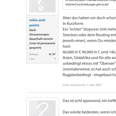
Welche Einschränkungen gibt es da?
Aber das haben wir doch schon 
miles-and-
In Kurzform:
points
Ein "echter" Stopover (mit meh
Nach
Strecken oder dem Routing ent
Verwarnungen
dauerhaft verreist
jeweils einer), wenn Du mindes
(User ist permanent
hast:
gesperrt)
60,000 in Y, 90,000 in C und 14
Beiträge:
48.787
Asien, Südafrika und für alle a
Likes:
1
unbedingt etwas mit "Übersee" 
(normalerweise; es hat auch s
flugplanbedingt - eingebaut h
miles-and-points
,
1. Mai 2007
Das ist echt spannend, ein tref
Das würde bedeuten, wenn ich