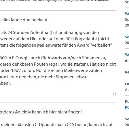
Sc
We
alles lange durchgekaut...
Sc
20
r als 24 Stunden Aufenthalt) ist unabhängig von den
Se
weder auf dem Hin- oder auf dem Rückflug erlaubt (nicht
20
tens die folgenden Meilenwerte für den Award "verballert"
Wo
0,000 in F. Das gilt auch für Awards von/nach Südamerika,
in
nderen denkbaren Routen (egal, wo sie starten). Hat also nicht
oder "USA" zu tun. Nur die reinen Meilenwerte zählen
Re
chon Leute gegeben, die mehr Stopover - etwa
aben).
Em
Au
#7
Po
K
fenderes Adjektiv kann ich hier nicht finden!
So
 meinen nächsten C-Upgrade nach CCS buche, kann ich auf
20