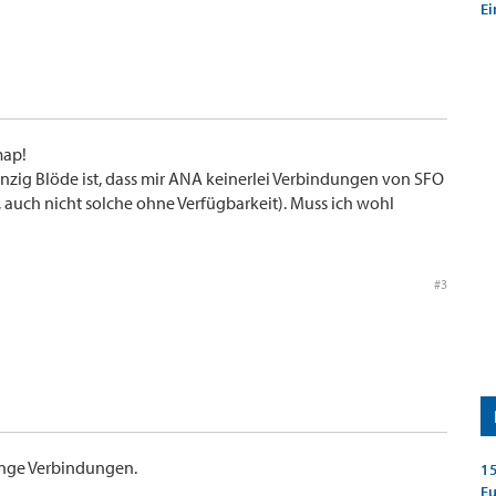
Ei
map!
einzig Blöde ist, dass mir ANA keinerlei Verbindungen von SFO
 auch nicht solche ohne Verfügbarkeit). Muss ich wohl
#3
enge Verbindungen.
15
E