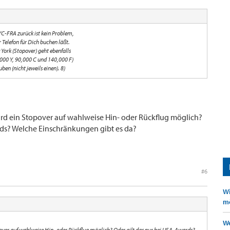
-FRA zurück ist kein Problem,
 Telefon für Dich buchen läßt.
York (Stopover) geht ebenfalls
,000 Y, 90,000 C und 140,000 F)
ben (nicht jeweils einen). 8)
ard ein Stopover auf wahlweise Hin- oder Rückflug möglich?
rds? Welche Einschränkungen gibt es da?
#6
Wi
mö
We
over auf wahlweise Hin- oder Rückflug möglich? Oder gilt das nur bei USA-Awards?