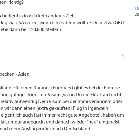
en, richtig?
Tä
23
 bedient ja in Vzla kein anderes Ziel.
lug via USA reisen, wenn ich es denn wollte? Oder etwa GRU
iebe dann bei 120.000 Meilen?
#8
trecken - Asien.
iland. Für einen "farang" (Europäer) gibt es bei der Einreise
lang gültiges Touristen-Visum (wenn Du die Elite Card nicht
relativ aufwendig Dein Visum bei der Immi verlängern oder
en wir dann einen (extra gekauften) Flug in irgendein
 eigentlich auch fast immer recht gute Angebote), haben uns
ala Lumpur angeguckt und danach wieder "neu" eingereist
n nach dem Ausflug zurück nach Deutschland.