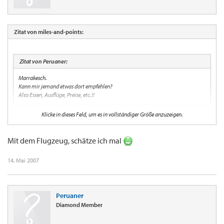
Zitat von miles-and-points:
Zitat von Peruaner:
Marrakesch.
Kann mir jemand etwas dort empfehlen?
Also Essen, Ausflüge, Preise, etc.!!
Klicke in dieses Feld, um es in vollständiger Größe anzuzeigen.
Wie fliegst Du denn dahin?
Mit dem Flugzeug, schätze ich mal
14. Mai 2007
Peruaner
Diamond Member