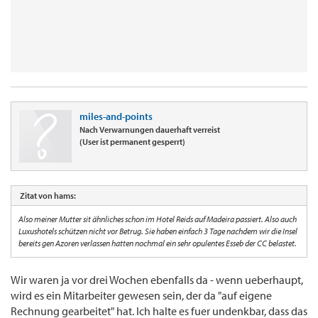
miles-and-points
Nach Verwarnungen dauerhaft verreist
(User ist permanent gesperrt)
Zitat von hams:
Also meiner Mutter sit ähnliches schon im Hotel Reids auf Madeira passiert. Also auch
Luxushotels schützen nicht vor Betrug. Sie haben einfach 3 Tage nachdem wir die Insel
bereits gen Azoren verlassen hatten nochmal ein sehr opulentes Esseb der CC belastet.
Wir waren ja vor drei Wochen ebenfalls da - wenn ueberhaupt,
wird es ein Mitarbeiter gewesen sein, der da "auf eigene
Rechnung gearbeitet" hat. Ich halte es fuer undenkbar, dass das