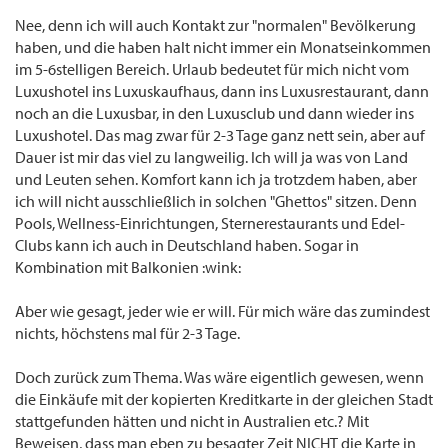
Nee, denn ich will auch Kontakt zur "normalen" Bevölkerung
haben, und die haben halt nicht immer ein Monatseinkommen
im 5-6stelligen Bereich. Urlaub bedeutet für mich nicht vom
Luxushotel ins Luxuskaufhaus, dann ins Luxusrestaurant, dann
noch an die Luxusbar, in den Luxusclub und dann wieder ins
Luxushotel. Das mag zwar für 2-3 Tage ganz nett sein, aber auf
Dauer ist mir das viel zu langweilig. Ich will ja was von Land
und Leuten sehen. Komfort kann ich ja trotzdem haben, aber
ich will nicht ausschließlich in solchen "Ghettos" sitzen. Denn
Pools, Wellness-Einrichtungen, Sternerestaurants und Edel-
Clubs kann ich auch in Deutschland haben. Sogar in
Kombination mit Balkonien :wink:
Aber wie gesagt, jeder wie er will. Für mich wäre das zumindest
nichts, höchstens mal für 2-3 Tage.
Doch zurück zum Thema. Was wäre eigentlich gewesen, wenn
die Einkäufe mit der kopierten Kreditkarte in der gleichen Stadt
stattgefunden hätten und nicht in Australien etc.? Mit
Beweisen, dass man eben zu besagter Zeit NICHT die Karte in