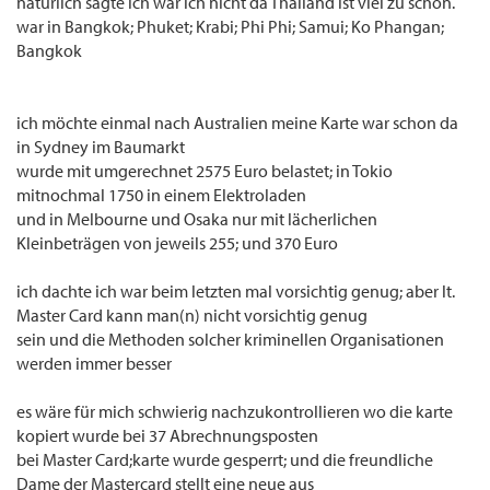
natürlich sagte ich war ich nicht da Thailand ist viel zu schön.
war in Bangkok; Phuket; Krabi; Phi Phi; Samui; Ko Phangan;
Bangkok
ich möchte einmal nach Australien meine Karte war schon da
in Sydney im Baumarkt
wurde mit umgerechnet 2575 Euro belastet; in Tokio
mitnochmal 1750 in einem Elektroladen
und in Melbourne und Osaka nur mit lächerlichen
Kleinbeträgen von jeweils 255; und 370 Euro
ich dachte ich war beim letzten mal vorsichtig genug; aber lt.
Master Card kann man(n) nicht vorsichtig genug
sein und die Methoden solcher kriminellen Organisationen
werden immer besser
es wäre für mich schwierig nachzukontrollieren wo die karte
kopiert wurde bei 37 Abrechnungsposten
bei Master Card;karte wurde gesperrt; und die freundliche
Dame der Mastercard stellt eine neue aus