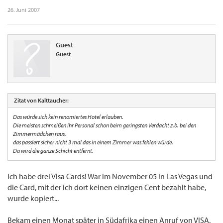
26. Juni 2007
Guest
Guest
Zitat von Kalttaucher:
Das würde sich kein renomiertes Hotel erlauben.
Die meisten schmeißen ihr Personal schon beim geringsten Verdacht z.b. bei den
Zimmermädchen raus.
das passiert sicher nicht 3 mal das in einem Zimmer was fehlen würde.
Da wird die ganze Schicht entfernt.
Ich habe drei Visa Cards! War im November 05 in Las Vegas und
die Card, mit der ich dort keinen einzigen Cent bezahlt habe,
wurde kopiert...
Bekam einen Monat später in Südafrika einen Anruf von VISA,