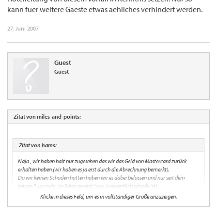
kann fuer weitere Gaeste etwas aehliches verhindert werden.
27. Juni 2007
Guest
Guest
Zitat von miles-and-points:
Zitat von hams:
Naja , wir haben halt nur zugesehen das wir das Geld von Mastercard zurück
erhalten haben (wir haben es ja erst durch die Abrechnung bemerkt).
Da wir keinen Schaden hatten haben wir es dabei belassen und nur seit dem
keinen Fuss mehr ins Reids gesetzt (was ja eigentlich schade ist).
Klicke in dieses Feld, um es in vollständiger Größe anzuzeigen.
Das wuerde ich auf gar keinen Fall dabei belassen; wenn Ihr - und so hoert es sich ja an