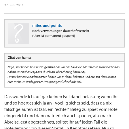
27. Juni 2007
miles-and-points
Nach Verwarnungen dauerhaft verreist
(User ist permanent gesperrt)
Zitat von hams:
Naja , wir haben halt nur zugesehen das wir das Geld von Mastercard zurück erhalten
haben (wir haben es ja erst durch die Abrechnung bemerkt).
Da wir keinen Schaden hatten haben wir es dabei belassen und nur seit dem keinen
Fuss mehr ins Reids gesetzt (was ja eigentlich schade ist).
Das wuerde ich auf gar keinen Fall dabei belassen; wenn Ihr -
und so hoert es sich ja an - voellig sicher seid, dass da nix
falschgelaufen ist (z.B. ein "echter" Beleg zu spaet vom Hotel
eingereicht und dann natuerlich auch spaeter, also nach
Abreise, erst abgerechnet), solltet Ihr auf jeden Fall die
Hotelleitung von diesem Vorfall in Kenntnis setzen. Nur so