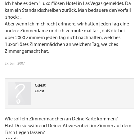
- voellig sicher seid, dass da nix falschgelaufen ist (z.B. ein "echter" Beleg zu spaet vom
Ich habe es dem "Luxor"iösen Hotel in Las Vegas gemeldet. Da
Hotel eingereicht und dann natuerlich auch spaeter, also nach Abreise, erst
kam ein Standardschreiben zurück. Man bedauere den Vorfall
abgerechnet), solltet Ihr auf jeden Fall die Hotelleitung von diesem Vorfall in Kenntnis
:shock: ...
setzen. Nur so kann fuer weitere Gaeste etwas aehliches verhindert werden.
Aber wenn ich mich recht erinnere, wir hatten jeden Tag eine
andere Zimmerdame und ich vermute mal fast, daß die bei
über 2000 Zimmern jeden Tag nicht nachhalten, welches
"luxor"iöses Zimmermädchen an welchem Tag, welches
Zimmer gemacht hat.
27. Juni 2007
Guest
Guest
Wie soll ein Zimmermädchen an Deine Karte kommen?
Hast Du sie während Deiner Abwesenheit im Zimmer auf dem
Tisch liegen lassen?