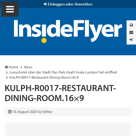
Einloggen oder Anmelden
Home
News
Luxushotel über der Stadt: Das Park Hyatt Kuala Lumpur hat eröffnet
KULPH-R0017-Restaurant-Dining-Room.16×9
KULPH-R0017-RESTAURANT-
DINING-ROOM.16×9
10. August 2025
by
Editor