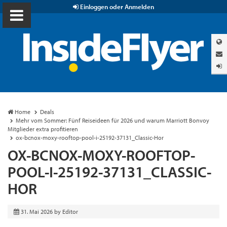
Einloggen oder Anmelden
Home
Deals
Mehr vom Sommer: Fünf Reiseideen für 2026 und warum Marriott Bonvoy
Mitglieder extra profitieren
ox-bcnox-moxy-rooftop-pool-i-25192-37131_Classic-Hor
OX-BCNOX-MOXY-ROOFTOP-
POOL-I-25192-37131_CLASSIC-
HOR
31. Mai 2026
by
Editor