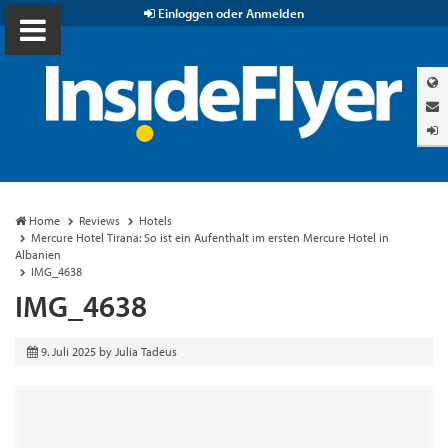
Einloggen oder Anmelden
Home
Reviews
Hotels
Mercure Hotel Tirana: So ist ein Aufenthalt im ersten Mercure Hotel in
Albanien
IMG_4638
IMG_4638
9. Juli 2025
by
Julia Tadeus