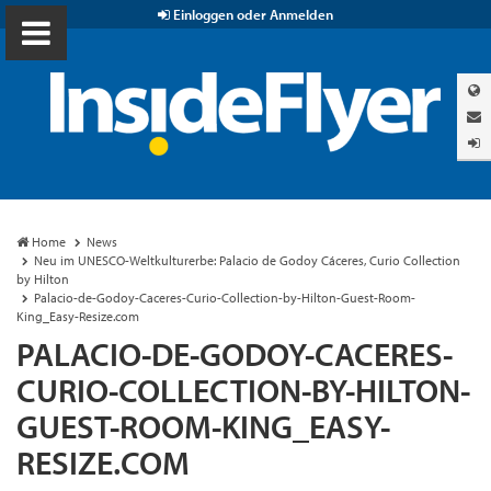
Einloggen oder Anmelden
Home
News
Neu im UNESCO-Weltkulturerbe: Palacio de Godoy Cáceres, Curio Collection
by Hilton
Palacio-de-Godoy-Caceres-Curio-Collection-by-Hilton-Guest-Room-
King_Easy-Resize.com
PALACIO-DE-GODOY-CACERES-
CURIO-COLLECTION-BY-HILTON-
GUEST-ROOM-KING_EASY-
RESIZE.COM