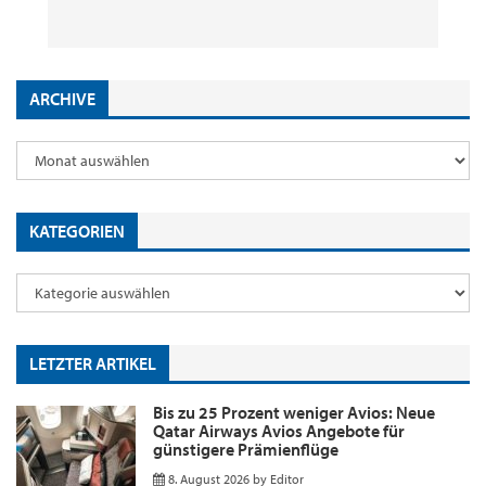
8. August 2026
29. Juli 2026
2. Juni 2026
18. Mai 2026
by
by
by
by
Editor
Editor
Editor
Editor
ARCHIVE
KATEGORIEN
LETZTER ARTIKEL
Bis zu 25 Prozent weniger Avios: Neue
Qatar Airways Avios Angebote für
günstigere Prämienflüge
8. August 2026
by
Editor