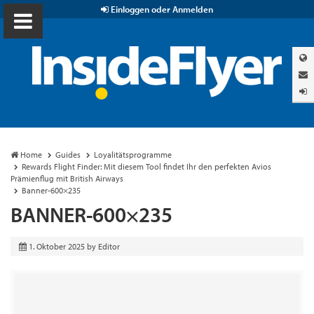
Einloggen oder Anmelden
Home
Guides
Loyalitätsprogramme
Rewards Flight Finder: Mit diesem Tool findet Ihr den perfekten Avios
Prämienflug mit British Airways
Banner-600×235
BANNER-600×235
1. Oktober 2025
by
Editor