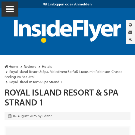
Einloggen oder Anmelden
Home
Reviews
Hotels
Royal Island Resort & Spa, Malediven: Barfuß-Luxus mit Robinson-Crusoe-
Feeling im Baa Atoll
Royal Island Resort & Spa Strand 1
ROYAL ISLAND RESORT & SPA
STRAND 1
16. August 2025
by
Editor