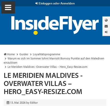
Einloggen oder Anmelden
Home
Guides
Loyalitätsprogramme
Warum es sich im Sommer lohnt Marriott Bonvoy Punkte auf den Malediven
einzulösen
Le Meridien Maldives -Overwater Villas – Hero_Easy-Resize.com
LE MERIDIEN MALDIVES -
OVERWATER VILLAS –
HERO_EASY-RESIZE.COM
13. Mai 2026
by
Editor