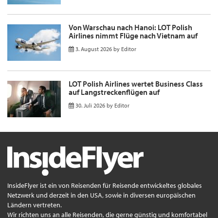
Von Warschau nach Hanoi: LOT Polish
Airlines nimmt Flüge nach Vietnam auf
3. August 2026
by
Editor
LOT Polish Airlines wertet Business Class
auf Langstreckenflügen auf
30. Juli 2026
by
Editor
InsideFlyer ist ein von Reisenden für Reisende entwickeltes globales
Netzwerk und derzeit in den USA, sowie in diversen europäischen
Ländern vertreten.
Wir richten uns an alle Reisenden, die gerne günstig und komfortabel