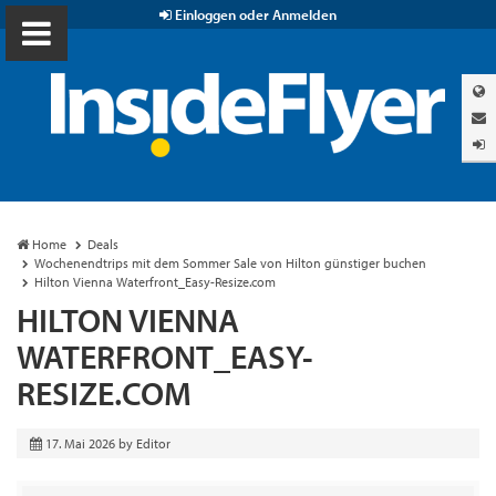
Einloggen oder Anmelden
Home
Deals
Wochenendtrips mit dem Sommer Sale von Hilton günstiger buchen
Hilton Vienna Waterfront_Easy-Resize.com
HILTON VIENNA
WATERFRONT_EASY-
RESIZE.COM
17. Mai 2026
by
Editor