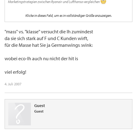
Marketingstrategien zwischen Ryanair und Lufthansa vergleichen
Denke mal ich müsste da als "Meilensammler" schon einiges drüber wissen, aber
Klicke in dieses Feld, um es in vollständiger Größe anzuzeigen.
vielleicht sind ja welche von euch so freundlich mir noch nen paar Stichpunkte zu
nennnen
"mass" vs. "klasse" versucht die lh zumindest
Vielen Dank für die Hilfe
da sie sich stark auf F und C Kunden wirft,
für die Masse hat Sie ja Germanwings :wink:
wobei eco-lh auch nu nicht der hit is
viel erfolg!
4. Juli 2007
Guest
Guest