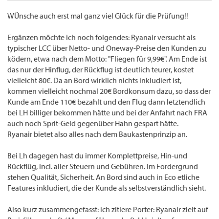
Distribution: auch über Reisebüros.
WÜnsche auch erst mal ganz viel Glück für die Prüfung!!
VIel Glück für die Prüfung!
Ergänzen möchte ich noch folgendes: Ryanair versucht als
typischer LCC über Netto- und Oneway-Preise den Kunden zu
ködern, etwa nach dem Motto: "Fliegen für 9,99€". Am Ende ist
das nur der Hinflug, der Rückflug ist deutlich teurer, kostet
vielleicht 80€. Da an Bord wirklich nichts inkludiert ist,
kommen vielleicht nochmal 20€ Bordkonsum dazu, so dass der
Kunde am Ende 110€ bezahlt und den Flug dann letztendlich
bei LH billiger bekommen hätte und bei der Anfahrt nach FRA
auch noch Sprit-Geld gegenüber Hahn gespart hätte.
Ryanair bietet also alles nach dem Baukastenprinzip an.
Bei Lh dagegen hast du immer Komplettpreise, Hin-und
Rückflüg, incl. aller Steuern und Gebühren. Im Fordergrund
stehen Qualität, Sicherheit. An Bord sind auch in Eco etliche
Features inkludiert, die der Kunde als selbstverständlich sieht.
Also kurz zusammengefasst: ich zitiere Porter: Ryanair zielt auf