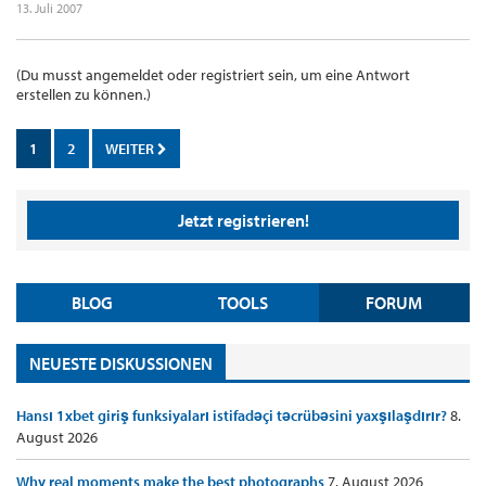
13. Juli 2007
(Du musst angemeldet oder registriert sein, um eine Antwort
erstellen zu können.)
1
2
WEITER
Jetzt registrieren!
BLOG
TOOLS
FORUM
NEUESTE DISKUSSIONEN
Hansı 1xbet giriş funksiyaları istifadəçi təcrübəsini yaxşılaşdırır?
8.
August 2026
Why real moments make the best photographs
7. August 2026