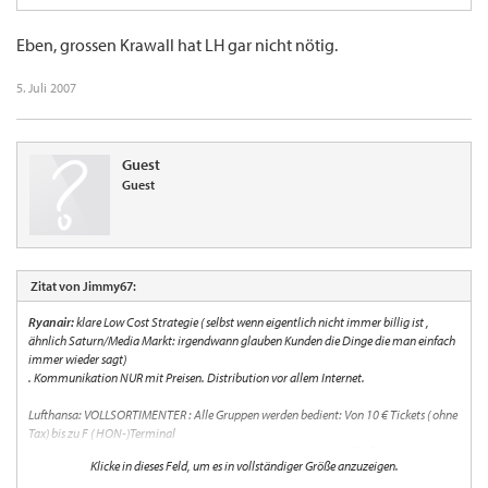
Eben, grossen Krawall hat LH gar nicht nötig.
5. Juli 2007
Guest
Guest
Zitat von Jimmy67:
Ryanair:
klare Low Cost Strategie ( selbst wenn eigentlich nicht immer billig ist ,
ähnlich Saturn/Media Markt: irgendwann glauben Kunden die Dinge die man einfach
immer wieder sagt)
. Kommunikation NUR mit Preisen. Distribution vor allem Internet.
Lufthansa: VOLLSORTIMENTER : Alle Gruppen werden bedient: Von 10 € Tickets ( ohne
Tax) bis zu F ( HON-)Terminal
Kommunikation: Qualität, Preis, Streckennetz, Geborgenheit ( Alles für diesen
Klicke in dieses Feld, um es in vollständiger Größe anzuzeigen.
Moment).