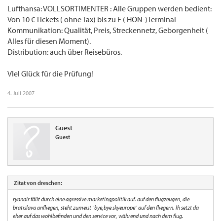
Lufthansa: VOLLSORTIMENTER : Alle Gruppen werden bedient:
Von 10 € Tickets ( ohne Tax) bis zu F ( HON-)Terminal
Kommunikation: Qualität, Preis, Streckennetz, Geborgenheit (
Alles für diesen Moment).
Distribution: auch über Reisebüros.
VIel Glück für die Prüfung!
4. Juli 2007
Guest
Guest
Zitat von dreschen:
ryanair fällt durch eine agressive marketingpolitik auf. auf den flugzeugen, die
bratislava anfliegen, steht zumeist "bye,bye skyeurope" auf den fliegern. lh setzt da
eher auf das wohlbefinden und den service vor, während und nach dem flug.