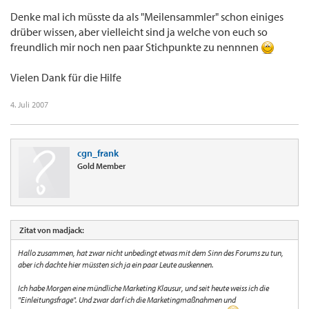
Denke mal ich müsste da als "Meilensammler" schon einiges
drüber wissen, aber vielleicht sind ja welche von euch so
freundlich mir noch nen paar Stichpunkte zu nennnen
Vielen Dank für die Hilfe
4. Juli 2007
cgn_frank
Gold Member
Zitat von madjack:
Hallo zusammen, hat zwar nicht unbedingt etwas mit dem Sinn des Forums zu tun,
aber ich dachte hier müssten sich ja ein paar Leute auskennen.
Ich habe Morgen eine mündliche Marketing Klausur, und seit heute weiss ich die
"Einleitungsfrage". Und zwar darf ich die Marketingmaßnahmen und