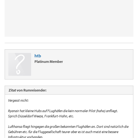
htb
Platinum Member
Zitat von Rumreisender:
Vergesst nicht:
Ryanair hat kleine Hubs auf FLughäfen die kein normaler Pilot (haha) anfliegt.
Sprich Düsseldorf Weeze, Frankfurt-Hahn, etc.
Lufthansa fliegt hingegen die großen bekannten Flughäfen an. Dort sind natürlich die
Gebühren etc. für die Fluggesellschaft teurer aber es ist auch meist eine bessere
Infrastruktur vorhanden.