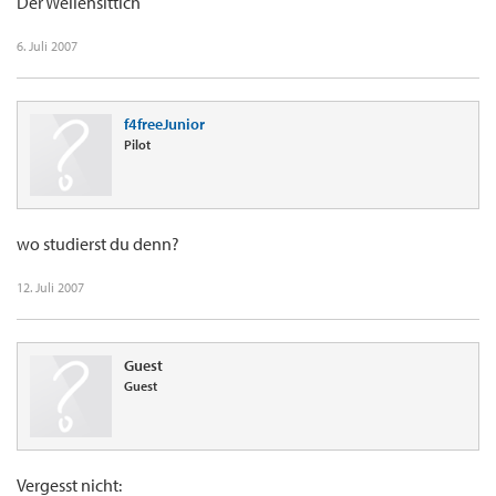
Der Wellensittich
6. Juli 2007
f4freeJunior
Pilot
wo studierst du denn?
12. Juli 2007
Guest
Guest
Vergesst nicht: