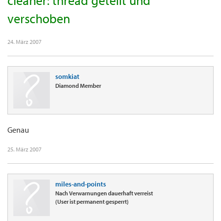
cleaner: thread geteilt und
verschoben
24. März 2007
somkiat
Diamond Member
Genau
25. März 2007
miles-and-points
Nach Verwarnungen dauerhaft verreist
(User ist permanent gesperrt)