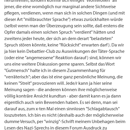
herumreiten, sondern könnte sich einiges "Wohlwollen" all
jener, die eine womöglich nur marginal andere Sichtweise
pflegen, verdienen, wenn man sich in solchen Dingen (und mit
dieser Art "mißbrauchter Sprache") etwas zurückhalten würde
(selbst wenn man der Überzeugung sein sollte, daß erstens die
Opfer damals einen solchen Spruch "verdient" hätten und
zweitens jeder heute, der sich an dem derart "belasteten"
Spruch stören könnte, keine "Rücksicht" erwarten darf). Da wir
ja hier kein Debattier-Club zu Auswirkungen der Täter-Sprache
(oder eine "angemessene" Reaktion darauf) sind, können wir
uns eine weitere Diskussion gerne sparen. Selbst das Wort
"Gutmensch" halte ich in diesem Zusammenhang für
"verräterisch"; aber das ist eine ganz persönliche Meinung, die
keinen "Streit" provozieren will. Jede/r kann ja hier seine
Meinung sagen - die anderen können ihre möglicherweise
völlig konträre Ansicht kundtun - aber damit kann es ja dann
eigentlich auch sein Bewenden haben. Es sei denn, man sei
darauf aus, zum x-ten Mal einen sinnlosen "Schlagabtausch"
loszutreten. Ich bin es nicht (deshalb auch der möglicherweise
dumme Versuch, per "winzig"-Schrift meinem Unbehagen beim
Lesen des Nazi-Sprechs in diesem Forum Ausdruck zu