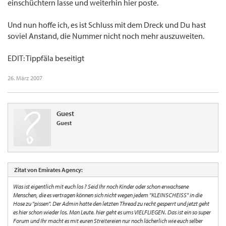
einschüchtern lasse und weiterhin hier poste.
Und nun hoffe ich, es ist Schluss mit dem Dreck und Du hast
soviel Anstand, die Nummer nicht noch mehr auszuweiten.
EDIT: Tippfäla beseitigt
26. März 2007
Guest
Guest
Zitat von Emirates Agency:
Was ist eigentlich mit euch los ? Seid Ihr noch Kinder oder schon erwachsene
Menschen, die es vertragen können sich nicht wegen jedem "KLEINSCHEISS" in die
Hose zu "pissen". Der Admin hatte den letzten Thread zu recht gesperrt und jetzt geht
es hier schon wieder los. Man Leute. hier geht es ums VIELFLIEGEN. Das ist ein so super
Forum und Ihr macht es mit euren Streitereien nur noch lächerlich wie euch selber