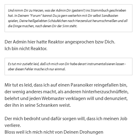
Und nimm Dir zu Herzen, was der Admin Dir (gestern?) ins Stammbuch geschrieben
hat. In Deinem "Forum" kannst Du ja gern weiterhin mit Dir selbst Sandkasten
spielen, Deine heißgeliebten Schäufelchen nach Herzenslust herumschmeißen und all
die Dinge machen, nach denen Dir der Sinn steht.
Der Admin hier hatte Reaktor angesprochen bzw Dich.
Ich bin nicht Reaktor.
Es tut mir zutiefst leid, daß ich mich von Dir habe derart instrumentalisieren lassen -
aber diesen Fehler mache ich nur einmal.
Mir tut es leid, dass ich auf einen Paranoiker reingefallen bin,
der wenig anderes macht, als anderen hinterherzuschnüffeln,
belehrt und jeden Webmaster verklagen will und denunziert,
der ihn in seine Schranken weist.
Der mich bedroht und dafür sorgen will, dass ich meinen Job
verliere.
Bloss weil ich mich nicht von Deinen Drohungen