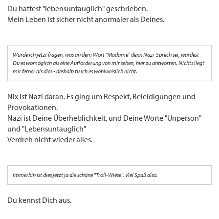
Du hattest "lebensuntauglich" geschrieben.
Mein Leben ist sicher nicht anormaler als Deines.
Würde ich jetzt fragen, was an dem Wort "Madame" denn Nazi-Sprech sei, würdest
Du es womöglich als eine Aufforderung von mir sehen, hier zu antworten. Nichts liegt
mir ferner als dies - deshalb tu ich es wohlweislich nicht.
Nix ist Nazi daran. Es ging um Respekt, Beleidigungen und
Provokationen.
Nazi ist Deine Überheblichkeit, und Deine Worte "Unperson"
und "Lebensuntauglich"
Verdreh nicht wieder alles.
Immerhin ist dies jetzt ja die schöne "Troll-Wiese". Viel Spaß also.
Du kennst Dich aus.