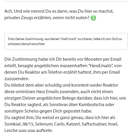
Ach, Und wie nennst Du es dann, was Du hier so machst,
privates Zeugs erzählen, wenn nicht outen?
Trotz Deiner Zustimmung, aus Deinen "Haß-mails" zu zitieren, habe ich (um Dich zu
schützen) darauf verzichtet.
Die Zustimmung habe ich Dir bereits vor Monaten per Email
erteilt, besagte angeblichen massenhaften "HassEmails", von
denen Du Reaktor am Telefon erzählt hattest, ihm per Email
zuzusenden.
Du bliebst dem aber schuldig und konntest weder Reaktor
diese ominösen Hass Emails zusenden, auch nicht einen
einzigen Deiner angeblichen Belege darüber, dass ich hier, wie
Du Reaktor sagtest, als Sonstwas über Kambodscha oder
sonstigen Scheiss gegen Dich gepostet habe.
Du sagtest ihm, Du weisst es ganz genau, dass ich hier als
Somkiat, 08/15, Selenum, Carlo, Katzerl, Saftschubser, Insel,
Lerche usw usw auftrete.