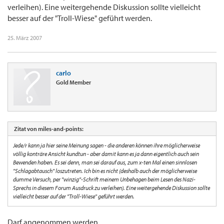
verleihen). Eine weitergehende Diskussion sollte vielleicht
besser auf der "Troll-Wiese" geführt werden.
25. März 2007
carlo
Gold Member
Zitat von miles-and-points:
Jede/r kann ja hier seine Meinung sagen - die anderen können ihre möglicherweise
völlig konträre Ansicht kundtun - aber damit kann es ja dann eigentlich auch sein
Bewenden haben. Es sei denn, man sei darauf aus, zum x-ten Mal einen sinnlosen
"Schlagabtausch" loszutreten. Ich bin es nicht (deshalb auch der möglicherweise
dumme Versuch, per "winzig"-Schrift meinem Unbehagen beim Lesen des Nazi-
Sprechs in diesem Forum Ausdruck zu verleihen). Eine weitergehende Diskussion sollte
vielleicht besser auf der "Troll-Wiese" geführt werden.
Darf angenommen werden,