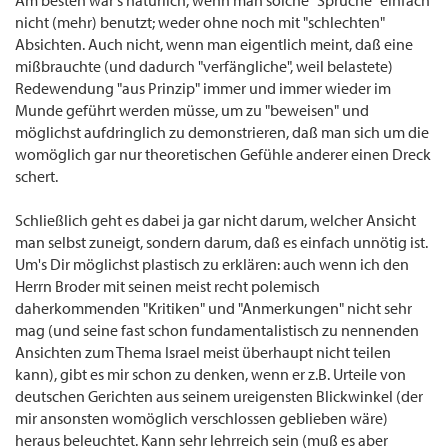
Am besten wär's natürlich, wenn man solche "Sprüche" einfach
nicht (mehr) benutzt; weder ohne noch mit "schlechten"
Absichten. Auch nicht, wenn man eigentlich meint, daß eine
mißbrauchte (und dadurch "verfängliche", weil belastete)
Redewendung "aus Prinzip" immer und immer wieder im
Munde geführt werden müsse, um zu "beweisen" und
möglichst aufdringlich zu demonstrieren, daß man sich um die
womöglich gar nur theoretischen Gefühle anderer einen Dreck
schert.
Schließlich geht es dabei ja gar nicht darum, welcher Ansicht
man selbst zuneigt, sondern darum, daß es einfach unnötig ist.
Um's Dir möglichst plastisch zu erklären: auch wenn ich den
Herrn Broder mit seinen meist recht polemisch
daherkommenden "Kritiken" und "Anmerkungen" nicht sehr
mag (und seine fast schon fundamentalistisch zu nennenden
Ansichten zum Thema Israel meist überhaupt nicht teilen
kann), gibt es mir schon zu denken, wenn er z.B. Urteile von
deutschen Gerichten aus seinem ureigensten Blickwinkel (der
mir ansonsten womöglich verschlossen geblieben wäre)
heraus beleuchtet. Kann sehr lehrreich sein (muß es aber