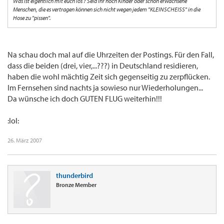
Was ist eigentlich mit euch los ? Seid Ihr noch Kinder oder schon erwachsene
Menschen, die es vertragen können sich nicht wegen jedem "KLEINSCHEISS" in die
Hose zu "pissen".
Na schau doch mal auf die Uhrzeiten der Postings. Für den Fall,
dass die beiden (drei, vier,...???) in Deutschland residieren,
haben die wohl mächtig Zeit sich gegenseitig zu zerpflücken.
Im Fernsehen sind nachts ja sowieso nur Wiederholungen...
Da wünsche ich doch GUTEN FLUG weiterhin!!!
:lol:
26. März 2007
thunderbird
Bronze Member