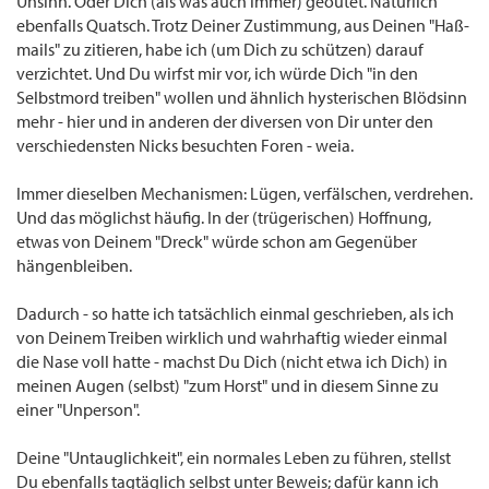
Unsinn. Oder Dich (als was auch immer) geoutet. Natürlich
ebenfalls Quatsch. Trotz Deiner Zustimmung, aus Deinen "Haß-
mails" zu zitieren, habe ich (um Dich zu schützen) darauf
verzichtet. Und Du wirfst mir vor, ich würde Dich "in den
Selbstmord treiben" wollen und ähnlich hysterischen Blödsinn
mehr - hier und in anderen der diversen von Dir unter den
verschiedensten Nicks besuchten Foren - weia.
Immer dieselben Mechanismen: Lügen, verfälschen, verdrehen.
Und das möglichst häufig. In der (trügerischen) Hoffnung,
etwas von Deinem "Dreck" würde schon am Gegenüber
hängenbleiben.
Dadurch - so hatte ich tatsächlich einmal geschrieben, als ich
von Deinem Treiben wirklich und wahrhaftig wieder einmal
die Nase voll hatte - machst Du Dich (nicht etwa ich Dich) in
meinen Augen (selbst) "zum Horst" und in diesem Sinne zu
einer "Unperson".
Deine "Untauglichkeit", ein normales Leben zu führen, stellst
Du ebenfalls tagtäglich selbst unter Beweis; dafür kann ich