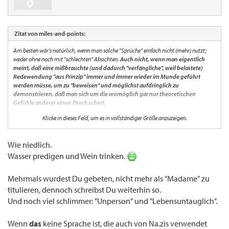
Zitat von miles-and-points:
Am besten wär's natürlich, wenn man solche "Sprüche" einfach nicht (mehr) nutzt;
weder ohne noch mit "schlechten" Absichten.
Auch nicht, wenn man eigentlich
meint, daß eine mißbrauchte (und dadurch "verfängliche", weil belastete)
Redewendung "aus Prinzip" immer und immer wieder im Munde geführt
werden müsse, um zu "beweisen" und möglichst aufdringlich zu
demonstrieren, daß man sich um die womöglich gar nur theoretischen
Gefühle anderer einen Dreck schert.
Klicke in dieses Feld, um es in vollständiger Größe anzuzeigen.
...
Und trotzdem (zweites Beispiel):
Wenn mich Angehörige einer bestimmten
(Volks-)Gruppe darum bitten, sie "Roma" zu nenen und nicht "Zigeuner" (weil
Wie niedlich.
sie sich durch diesen Begriff Herabgesetzt fühlen),
kann ich unter Umständen mit
Wasser predigen und Wein trinken.
irgendeiner mehr oder weniger perfiden Begründung "beweisen", daß der inkriminierte
Begriff nicht beleidigend gemeint sein könne -
es ändert aber nichts an der
Beleidigung dieses Menschen.
Mehrmals wurdest Du gebeten, nicht mehr als "Madame" zu
titulieren, dennoch schreibst Du weiterhin so.
Und noch viel schlimmer: "Unperson" und "Lebensuntauglich".
Wenn
das
keine Sprache ist, die auch von Na.zis verwendet