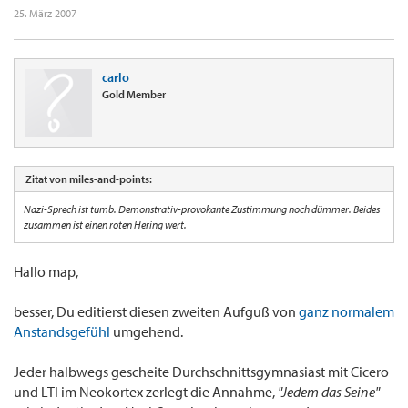
25. März 2007
carlo
Gold Member
Zitat von miles-and-points:
Nazi-Sprech ist tumb. Demonstrativ-provokante Zustimmung noch dümmer. Beides
zusammen ist einen roten Hering wert.
Hallo map,
besser, Du editierst diesen zweiten Aufguß von
ganz normalem
Anstandsgefühl
umgehend.
Jeder halbwegs gescheite Durchschnittsgymnasiast mit Cicero
und LTI im Neokortex zerlegt die Annahme,
"Jedem das Seine"