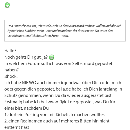
Und Du wirfst mir vor, ich würde Dich "in den Selbstmord treiben" wollen und ähnlich
hysterischen Blödsinn mehr - hier und in anderen der diversen von Dir unter den
verschiedensten Nicks besuchten Foren - weia.
Hallo?
Noch gehts Dir gut, ja?
In welchem Forum soll ich was von Selbstmord gepostet
haben?
:shock:
Ich habe NIE WO auch immer irgendwas über Dich oder mich
oder gegen dich gepostet, bei a.de habe ich Dich jahrelang in
Schutz genommen, wenn Du da wieder ausgerastet bist.
Erstmalig habe ich bei www. flykit.de gepostet, was Du für
einer bist, nachdem Du
1. dort ein Posting von mir lächelich machen wolltest
2. einen Realnamen auch auf mehreres Bitten hin nicht
entfernt hast