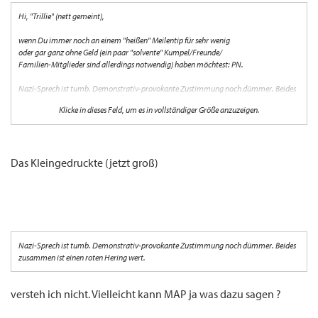
Hi, "Trillie" (nett gemeint),
wenn Du immer noch an einem "heißen" Meilentip für sehr wenig
oder gar ganz ohne Geld (ein paar "solvente" Kumpel/Freunde/
Familien-Mitglieder sind allerdings notwendig) haben möchtest: PN.
Nazi-Sprech ist tumb. Demonstrativ-provokante Zustimmung noch dümmer. Beides
zusammen ist einen roten Hering wert.
Klicke in dieses Feld, um es in vollständiger Größe anzuzeigen.
Nach oben
Das Kleingedruckte (jetzt groß)
Nazi-Sprech ist tumb. Demonstrativ-provokante Zustimmung noch dümmer. Beides
zusammen ist einen roten Hering wert.
versteh ich nicht. Vielleicht kann MAP ja was dazu sagen ?