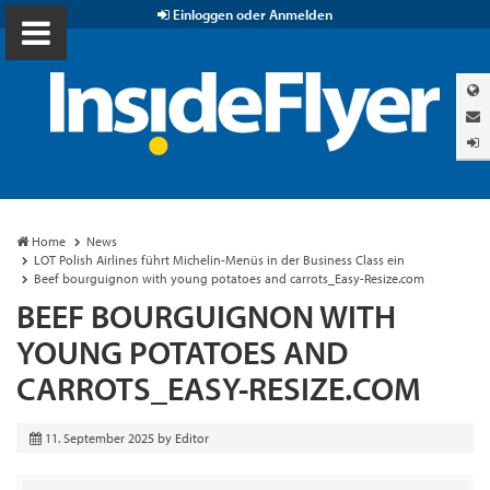
Einloggen oder Anmelden
Home
News
LOT Polish Airlines führt Michelin-Menüs in der Business Class ein
Beef bourguignon with young potatoes and carrots_Easy-Resize.com
BEEF BOURGUIGNON WITH
YOUNG POTATOES AND
CARROTS_EASY-RESIZE.COM
11. September 2025
by
Editor