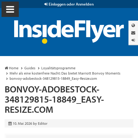
Einloggen oder Anmelden
Home
Guides
Loyalitätsprogramme
Mehr als eine kostenfreie Nacht: Das bietet Marriott Bonvoy Moments
bonvoy-adobestock-348129815-18849_Easy-Resize.com
BONVOY-ADOBESTOCK-
348129815-18849_EASY-
RESIZE.COM
10. Mai 2026
by
Editor