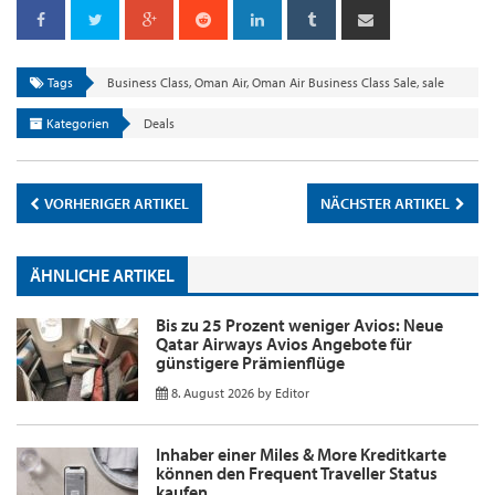
Tags
Business Class
,
Oman Air
,
Oman Air Business Class Sale
,
sale
Kategorien
Deals
VORHERIGER ARTIKEL
NÄCHSTER ARTIKEL
ÄHNLICHE ARTIKEL
Bis zu 25 Prozent weniger Avios: Neue
Qatar Airways Avios Angebote für
günstigere Prämienflüge
8. August 2026
by
Editor
Inhaber einer Miles & More Kreditkarte
können den Frequent Traveller Status
kaufen