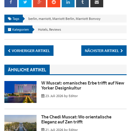
Tags
berlin
,
marriott
,
Marriott Berlin
,
Marriott Bonvoy
Kategorien
Hotels
,
Reviews
VORHERIGER ARTIKEL
NÄCHSTER ARTIKEL
ÄHNLICHE ARTIKEL
W Muscat: omanisches Erbe trifft auf New
Yorker Designkultur
23. Juli 2026
by
Editor
The Chedi Muscat: Wo orientalische
Eleganz auf Zen trifft
21. Juli 2026
by
Editor