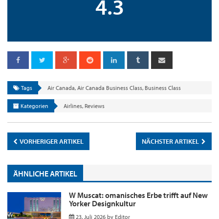
4.3
Tags
Air Canada
,
Air Canada Business Class
,
Business Class
Kategorien
Airlines
,
Reviews
VORHERIGER ARTIKEL
NÄCHSTER ARTIKEL
ÄHNLICHE ARTIKEL
W Muscat: omanisches Erbe trifft auf New
Yorker Designkultur
23. Juli 2026
by
Editor