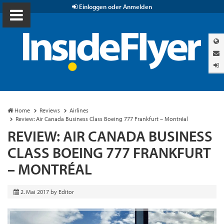
Einloggen oder Anmelden
Home
Reviews
Airlines
Review: Air Canada Business Class Boeing 777 Frankfurt – Montréal
REVIEW: AIR CANADA BUSINESS
CLASS BOEING 777 FRANKFURT
– MONTRÉAL
2. Mai 2017
by
Editor